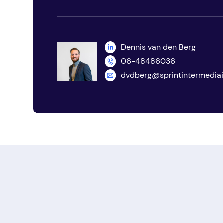
Dennis van den Berg
06-48486036
dvdberg@sprintintermediair