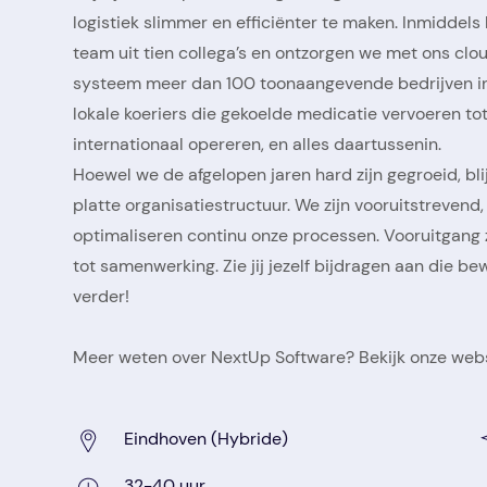
logistiek slimmer en efficiënter te maken. Inmiddel
team uit tien collega’s en ontzorgen we met ons c
systeem meer dan 100 toonaangevende bedrijven in 
lokale koeriers die gekoelde medicatie vervoeren to
internationaal opereren, en alles daartussenin.
Hoewel we de afgelopen jaren hard zijn gegroeid, bli
platte organisatiestructuur. We zijn vooruitstreven
optimaliseren continu onze processen. Vooruitgang z
tot samenwerking. Zie jij jezelf bijdragen aan die
verder!
Meer weten over NextUp Software? Bekijk onze web
Eindhoven (Hybride)
32-40 uur