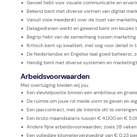
Gevoel hebt voor visuele communicatie en ervari
Bekend bent met diverse vormen van digital marke
Vanuit visie meedenkt over de inzet van marketin
Datagedreven werkt en gewend bent om keuzes te
Begrip hebt van de samenhang tussen marketing 
Kritisch bent op kwaliteit, met oog voor detail in
De Nederlandse en Engelse taal goed beheerst, zo
Handig bent met diverse systemen en marketingto
Arbeidsvoorwaarden
Met overtuiging bieden wij jou:
Een sleutelpositie binnen een ambitieus en groei
De ruimte om jouw rol mede vorm te geven en ei
Een jaarcontract, met de intentie dit te verleng
Een bruto maandsalaris tussen € 4.000 en € 5.00
Andere fijne arbeidsvoorwaarden, zoals 28 vakant
Een volledige kilometervergoeding van € 0,23 pe