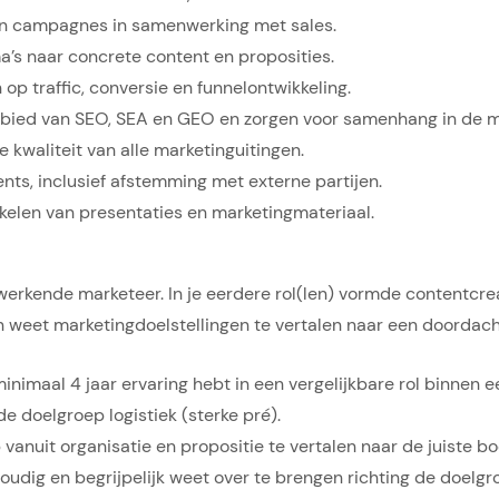
en campagnes in samenwerking met sales.
’s naar concrete content en proposities.
 traffic, conversie en funnelontwikkeling.
ebied van SEO, SEA en GEO en zorgen voor samenhang in de 
 kwaliteit van alle marketinguitingen.
ts, inclusief afstemming met externe partijen.
kkelen van presentaties en marketingmateriaal.
 werkende marketeer. In je eerdere rol(len) vormde contentcr
 weet marketingdoelstellingen te vertalen naar een doordachte
imaal 4 jaar ervaring hebt in een vergelijkbare rol binnen 
 doelgroep logistiek (sterke pré).
vanuit organisatie en propositie te vertalen naar de juiste b
oudig en begrijpelijk weet over te brengen richting de doelgr