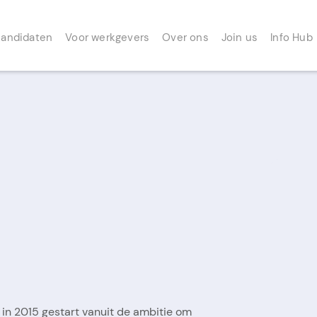
kandidaten
Voor werkgevers
Over ons
Join us
Info Hub
n in 2015 gestart vanuit de ambitie om