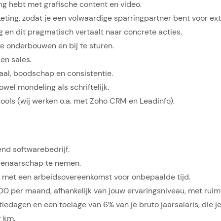
ng hebt met grafische content en video.
ting, zodat je een volwaardige sparringpartner bent voor ext
g en dit pragmatisch vertaalt naar concrete acties.
 onderbouwen en bij te sturen.
en sales.
 taal, boodschap en consistentie.
wel mondeling als schriftelijk.
ols (wij werken o.a. met Zoho CRM en Leadinfo).
end softwarebedrijf.
genaarschap te nemen.
en met een arbeidsovereenkomst voor onbepaalde tijd.
0 per maand, afhankelijk van jouw ervaringsniveau, met ruimt
iedagen en een toelage van 6% van je bruto jaarsalaris, die 
r km.