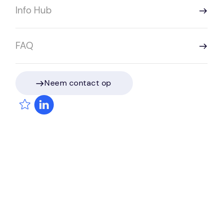
Info Hub
Deze vacature is ingevuld.
Solliciteren is niet langer mogelijk.
FAQ
Neem contact op
Neem contact op
Sprint Intermediair
Vacatures