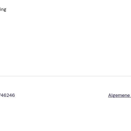
ing
2746246
Algemene