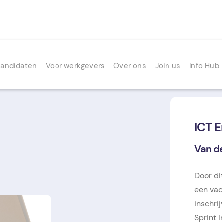
kandidaten
Voor werkgevers
Over ons
Join us
Info Hub
ICT E
Van de
Door dit
een vac
inschri
Sprint I