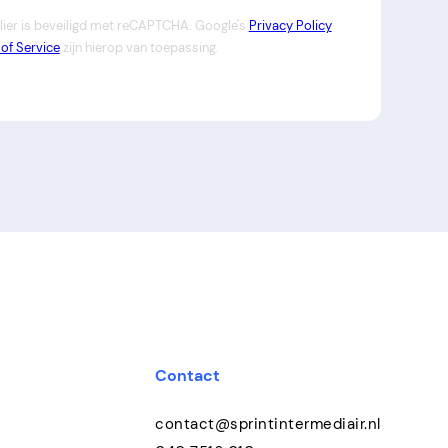
lier is beveiligd met reCAPTCHA. Google's
Privacy Policy
of Service
zijn hierop van toepassing.
Contact
contact@sprintintermediair.nl