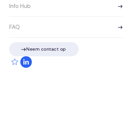
Info Hub
FAQ
Franchise Manager
Neem contact op
Neem contact op
ViaViela
Door dit formulier in te vullen, solliciteer
je op een vacature of verstuur je een
open inschrijving. De behandelend
consultant van Sprint Intermediair zal
z.s.m. reageren.