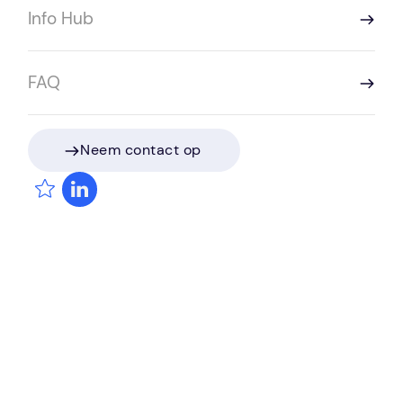
Info Hub
Sprint Intermediair
FAQ
Vacatures
Voor kandidaten
Neem contact op
Voor werkgevers
Neem contact op
Over ons
Join us
Info Hub
FAQ
Contact
Diensten
Werving & Selectie
Executive Search
Recruitment Process Outsourcing