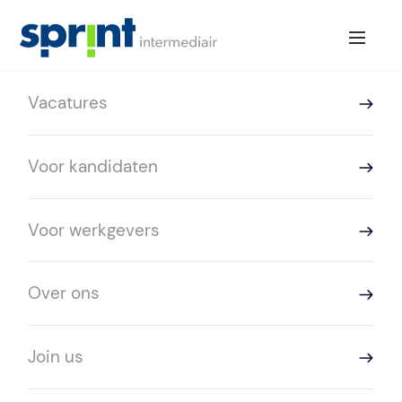
Vacatures
Mijn lijst.
Mijn
favoriete
vacatures!
Voor kandidaten
Je hebt nog geen favoriete vacatures
Voor werkgevers
geselecteerd.
Klik op het sterretje bij een vacature om deze toe
te voegen aan je favorieten.
Over ons
Join us