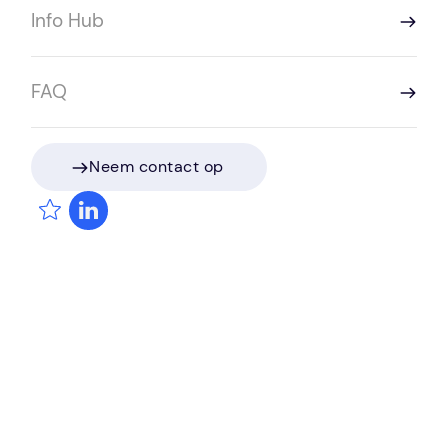
Info Hub
FAQ
Neem contact op
Neem contact op
Melisa komt uit de financiële sector en had geen
ervaring met technische producten. Toch zagen
Sprint Intermediair en 2Connect een sterke match
in een technische wereld. Niet alleen door haar